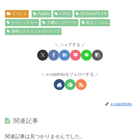
イベント
Fujifilm
X-Pro2
XF35mmF1.4 R
クラシックカー
大磯ロングビーチ
富士フイルム
湘南ヒストリックカークラブ
シェアする
x-carphotoをフォローする
x-carphoto
関連記事
関連記事は見つかりませんでした。